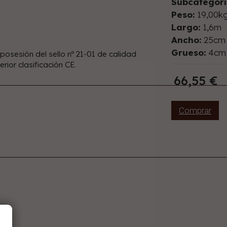
Subcategorí
Peso:
19,00k
Largo:
1,6m
Ancho:
25cm
Grueso:
4cm
sesión del sello nº 21-01 de calidad
rior clasificación CE.
66,55 €
Comprar