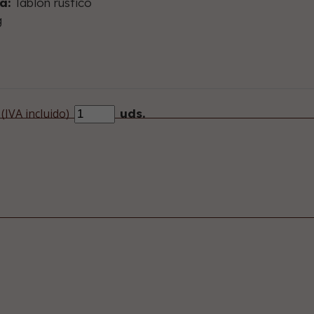
a:
Tablón rústico
g
(IVA incluido)
uds.