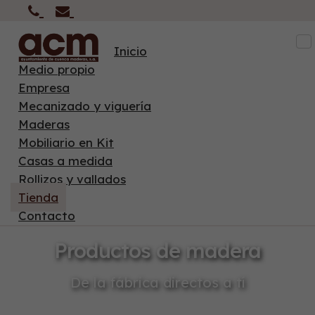
To
Inicio
na
Medio propio
Empresa
Mecanizado y viguería
Maderas
Mobiliario en Kit
Casas a medida
Rollizos y vallados
Tienda
Contacto
Productos de madera
De la fábrica directos a tí