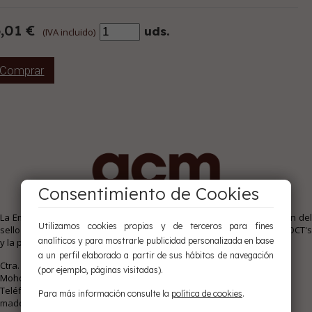
,01 €
uds.
(IVA incluido)
Comprar
Consentimiento de Cookies
La Empresa Ayuntamiento de Cuenca Maderas S.A. está en posesión del
Utilizamos cookies propias y de terceros para fines
sello nº 21-01 de calidad AITIM para madera estructural, válido para OCT's
analíticos y para mostrarle publicidad personalizada en base
y la posterior clasificación CE.
a un perfil elaborado a partir de sus hábitos de navegación
Ctra. Los Palancares s/n 16193
(por ejemplo, páginas visitadas).
Mohorte - Cuenca
Teléfono:
969 14 02 48
Para más información consulte la
política de cookies
.
maderas@maderascuenca.com