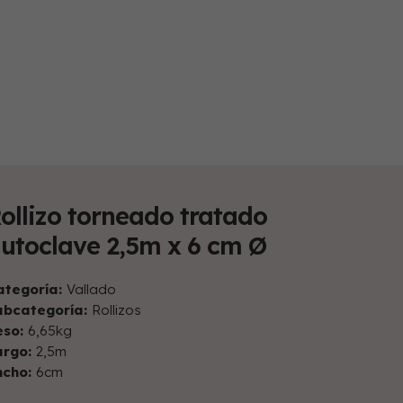
ollizo torneado tratado
utoclave 2,5m x 6 cm Ø
ategoría:
Vallado
ubcategoría:
Rollizos
eso:
6,65kg
argo:
2,5m
ncho:
6cm