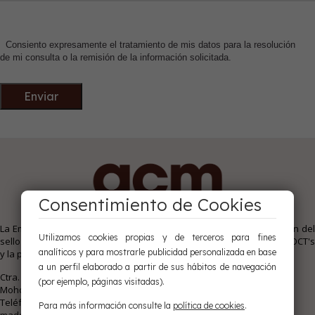
Consiento expresamente el tratamiento de mis datos para la resolución
de mi consulta o la remisión de la información solicitada.
Consentimiento de Cookies
La Empresa Ayuntamiento de Cuenca Maderas S.A. está en posesión del
Utilizamos cookies propias y de terceros para fines
sello nº 21-01 de calidad AITIM para madera estructural, válido para OCT's
analíticos y para mostrarle publicidad personalizada en base
y la posterior clasificación CE.
a un perfil elaborado a partir de sus hábitos de navegación
Ctra. Los Palancares s/n 16193
(por ejemplo, páginas visitadas).
Mohorte - Cuenca
Teléfono:
969 14 02 48
Para más información consulte la
política de cookies
.