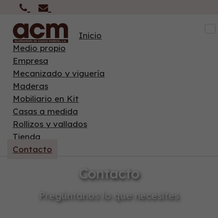
To
Inicio
na
Medio propio
Empresa
Mecanizado y viguería
Maderas
Mobiliario en Kit
Casas a medida
Rollizos y vallados
Tienda
Contacto
Contacto
Pregúntanos lo que necesites